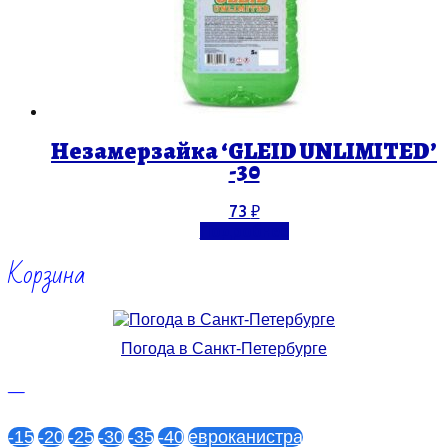
Незамерзайка ‘GLEID UNLIMITED’
-30
73
₽
Подробнее
Корзина
Погода в Санкт-Петербурге
—
-15
-20
-25
-30
-35
-40
евроканистра