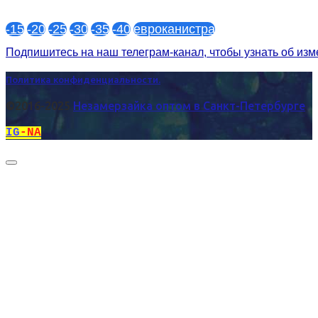
-15
-20
-25
-30
-35
-40
евроканистра
Подпишитесь на наш телеграм-канал, чтобы узнать об из
Политика конфиденциальности.
©2016-2025
Незамерзайка оптом в Санкт-Петербурге
IG
-NA