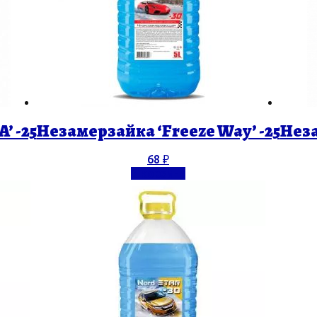
’ -25
Незамерзайка ‘Freeze Way’ -25
Неза
68
₽
В корзину