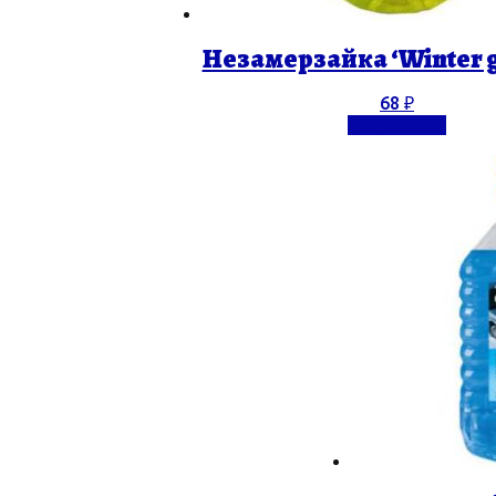
Незамерзайка ‘Winter gl
68
₽
Подробнее