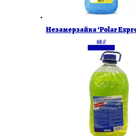
Незамерзайка ‘Polar Expres
68
₽
Подробнее