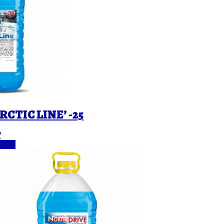
CTIC LINE’ -25
₽
бнее