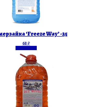
ерзайка ‘Freeze Way’ -25
68
₽
Подробнее