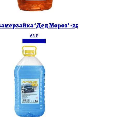
амерзайка ‘Дед Мороз’ -25
68
₽
Подробнее