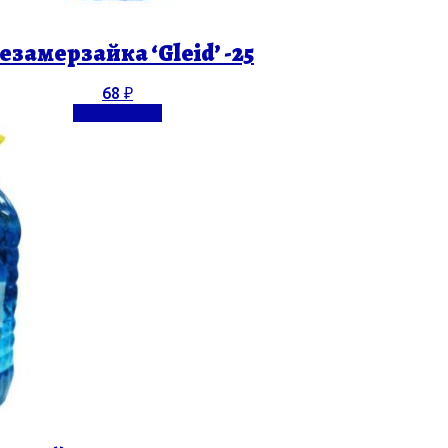
езамерзайка ‘Gleid’ -25
68
₽
Подробнее