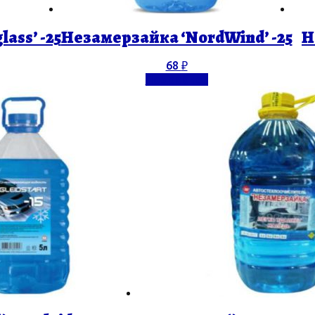
ass’ -25
Незамерзайка ‘NordWind’ -25
Н
68
₽
Подробнее