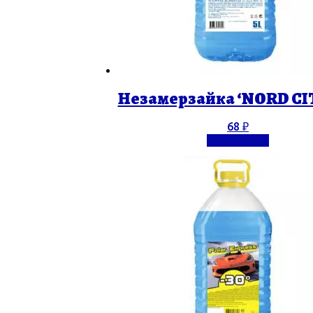
Незамерзайка ‘NORD CIT
68
₽
Подробнее