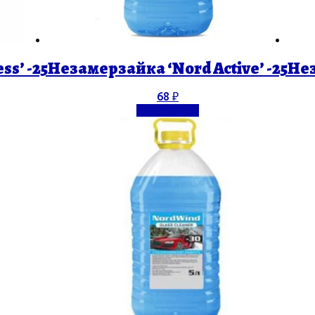
s’ -25
Незамерзайка ‘Nord Active’ -25
Нез
68
₽
Подробнее