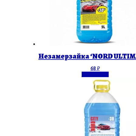
Незамерзайка ‘NORD ULTIMA
68
₽
Подробнее