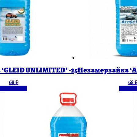
‘GLEID UNLIMITED’ -25
Незамерзайка ‘AR
68
₽
68
Подробнее
Подро