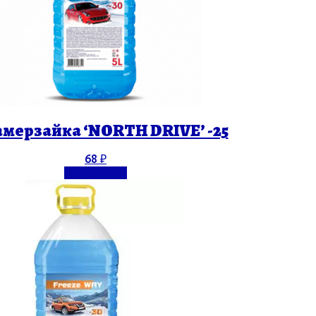
мерзайка ‘NORTH DRIVE’ -25
68
₽
Подробнее