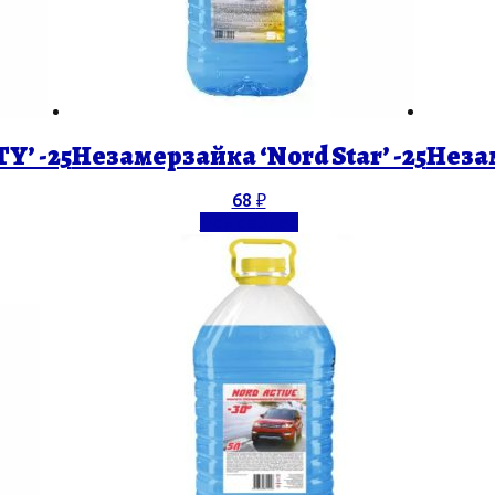
Y’ -25
Незамерзайка ‘Nord Star’ -25
Незам
68
₽
Подробнее