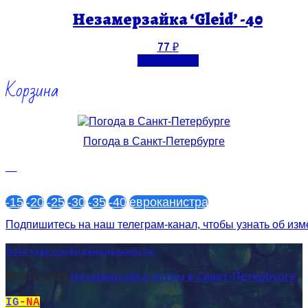
Незамерзайка ‘Gleid’ -40
77
₽
Подробнее
Корзина
Погода в Санкт-Петербурге
—
-15
-20
-25
-30
-35
-40
евроканистра
Подпишитесь на наш телеграм-канал, чтобы узнать об из
Политика конфиденциальности.
©2016-2025
Незамерзайка оптом в Санкт-Петербурге
IG
-NA