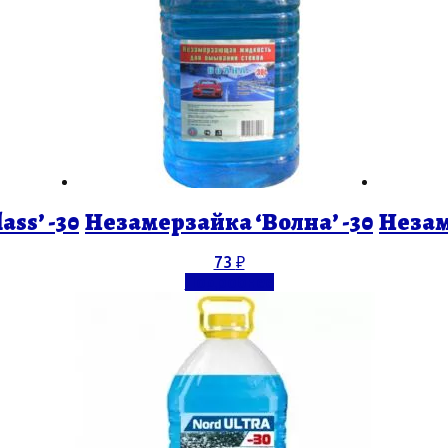
ss’ -30
Незамерзайка ‘Волна’ -30
Незам
73
₽
Подробнее