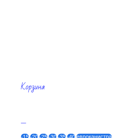
Корзина
—
-15
-20
-25
-30
-35
-40
евроканистра