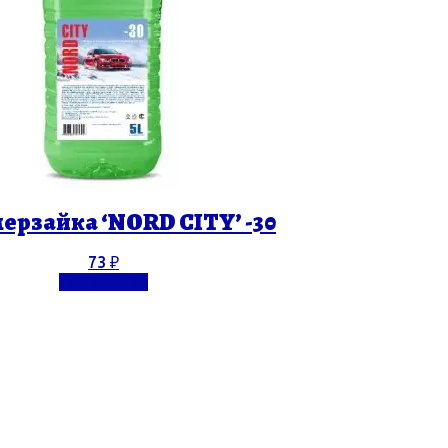
ерзайка ‘NORD CITY’ -30
73
₽
Подробнее