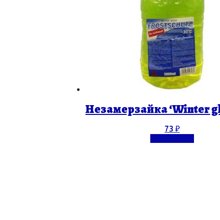
Незамерзайка ‘Winter gla
73
₽
Подробнее