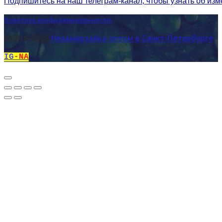
Подпишитесь на наш телеграм-канал, чтобы узнать об из
Политика конфиденциальности.
©2016-2025
Незамерзайка оптом в Санкт-Петербурге
IG
-NA