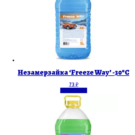
Незамерзайка ‘Freeze Way’ -30ºС
73
₽
Подробнее