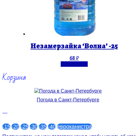
Незамерзайка ‘Волна’ -25
68
₽
Подробнее
Корзина
Погода в Санкт-Петербурге
—
-15
-20
-25
-30
-35
-40
евроканистра