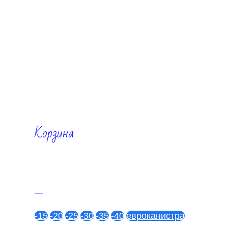
Корзина
—
-15
-20
-25
-30
-35
-40
евроканистра