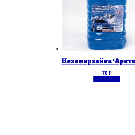
Незамерзайка ‘Арктик
78
₽
Подробнее