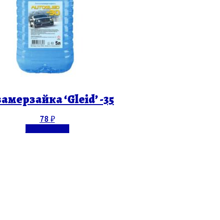
амерзайка ‘Gleid’ -35
78
₽
Подробнее