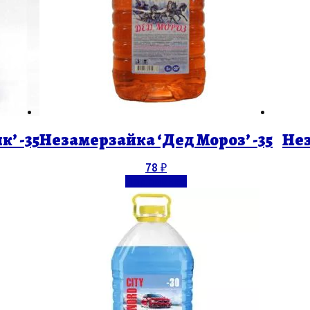
’ -35
Незамерзайка ‘Дед Мороз’ -35
Нез
78
₽
Подробнее