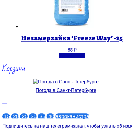
Незамерзайка ‘Freeze Way’ -25
68
₽
Подробнее
Корзина
Погода в Санкт-Петербурге
—
-15
-20
-25
-30
-35
-40
евроканистра
Подпишитесь на наш телеграм-канал, чтобы узнать об из