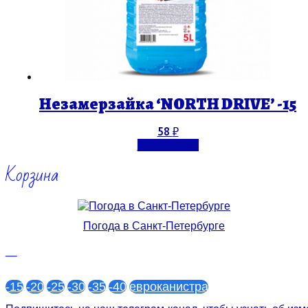
Незамерзайка ‘NORTH DRIVE’ -15
58
₽
Подробнее
Корзина
Погода в Санкт-Петербурге
—
-15
-20
-25
-30
-35
-40
евроканистра