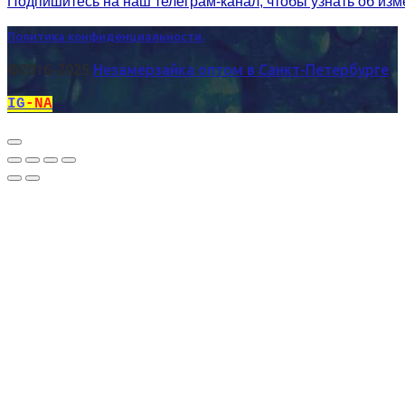
Подпишитесь на наш телеграм-канал, чтобы узнать об из
Политика конфиденциальности.
©2016-2025
Незамерзайка оптом в Санкт-Петербурге
IG
-NA