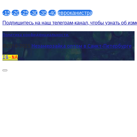
-15
-20
-25
-30
-35
-40
евроканистра
Подпишитесь на наш телеграм-канал, чтобы узнать об из
Политика конфиденциальности.
©2016-2025
Незамерзайка оптом в Санкт-Петербурге
IG
-NA